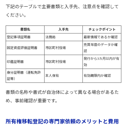
下記のテーブルで主要書類と入手先、注意点を確認して
ください。
書類名
入手先
チェックポイント
登記事項証明書
法務局
最新情報であるか確認
売買年度のデータか確
固定資産評価証明書
市区町村役場
認
発行から3カ月以内が有
印鑑証明書
市区町村役場
効
身分証明書（運転免許
本人保有
有効期限内か確認
証等）
書類の名称や書式が自治体によって異なる場合があるた
め、事前確認が重要です。
所有権移転登記の専門家依頼のメリットと費用