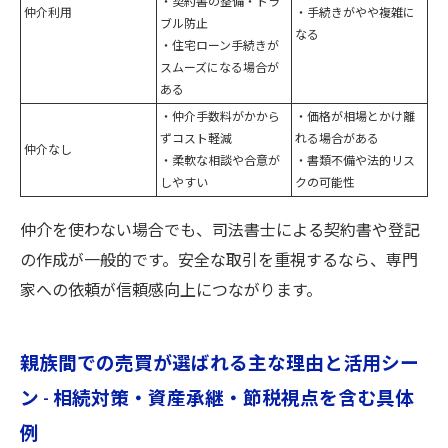
・契約書の整備・トラ
仲介利用
・手続きがやや複雑に
ブル防止
なる
・住宅ローン手続きが
スムーズになる場合が
ある
・仲介手数料がかから
・価格が相場とかけ離
ずコスト軽減
れる場合がある
仲介なし
・柔軟な相談や合意が
・書類不備や法的リス
しやすい
クの可能性
仲介を使わない場合でも、司法書士による契約書や登記
の作成が一般的です。安全な取引を重視するなら、専門
家への依頼が信頼感向上につながります。
親族間での売買が選ばれる主な理由と活用シー
ン - 相続対策・資産承継・節税視点を含む具体
例