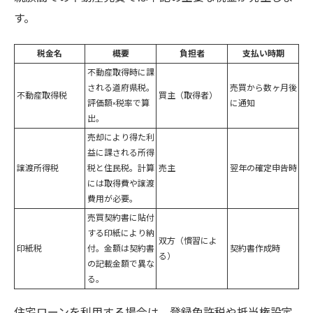
す。
税金名
概要
負担者
支払い時期
不動産取得時に課
される道府県税。
売買から数ヶ月後
不動産取得税
買主（取得者）
評価額×税率で算
に通知
出。
売却により得た利
益に課される所得
譲渡所得税
税と住民税。計算
売主
翌年の確定申告時
には取得費や譲渡
費用が必要。
売買契約書に貼付
する印紙により納
双方（慣習によ
印紙税
付。金額は契約書
契約書作成時
る）
の記載金額で異な
る。