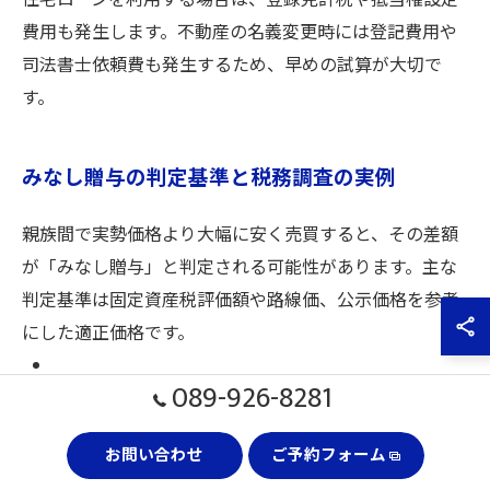
住宅ローンを利用する場合は、登録免許税や抵当権設定
費用も発生します。不動産の名義変更時には登記費用や
司法書士依頼費も発生するため、早めの試算が大切で
す。
みなし贈与の判定基準と税務調査の実例
親族間で実勢価格より大幅に安く売買すると、その差額
が「みなし贈与」と判定される可能性があります。主な
判定基準は固定資産税評価額や路線価、公示価格を参考
にした適正価格です。
089-926-8281
売却価格が著しく低い場合、差額について贈与税課税
対象となる
お問い合わせ
ご予約フォーム