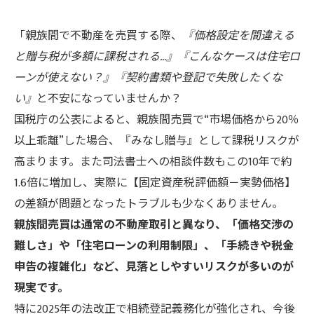
「親族間で不動産を売買する際、
『価格設定を間違える
と贈与税が多額に課税される…』『こんなケースは住宅ロ
ーンが使えない？』『契約書類や登記で失敗したくな
い』
と不安になっていませんか？
国税庁の公表によると、親族間売買で“市場価格から20％
以上乖離”した場合、『みなし贈与』として課税リスクが
高まります。また司法書士への相談件数もこの10年で約
1.6倍に増加し、実際に【固定資産税評価額－実勢価格】
の差額が問題となったトラブルも少なくありません。
親族間売買は通常の不動産取引と異なり、「価格交渉の
難しさ」や「住宅ローンの利用制限」、「手続きや税金
申告の複雑化」など、見落としやすいリスクが多いのが
現実です。
特に2025年の法改正で相続登記義務化が強化され、今後