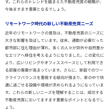
す。これらのトレンドを踏まえた不動産売買の戦略が、
サステナブル住宅の人気不動産売買における未
今後ますます重要となるでしょう。
来の指針
環境配慮型住宅が不動産売買市場で人気の
リモートワーク時代の新しい不動産売買ニーズ
理由
近年のリモートワークの普及は、不動産売買のニーズに
サステナブル住宅購入者の不動産売買ニー
大きな影響を及ぼしています。従来、通勤が必要だった
ズ
都市部に住む理由が薄れ、多くの人々が郊外や自然豊か
エコフレンドリーな不動産売買の現状と未
なエリアへ移住を考えるようになりました。この変化に
来
より、広いリビングやオフィススペースとして利用でき
不動産売買における持続可能性の重要性
る部屋の需要が高まっています。さらに、家庭でのワー
クライフバランスを重視する傾向が強まり、家の中で快
サステナブル住宅がもたらす不動産売買の
適に過ごせる設備や環境が求められるようになっていま
可能性
す。これらの新しいニーズを理解することは、成功する
未来を見据えたグリーン不動産売買戦略
不動産売買においてますます重要なポイントとなるでし
不動産売買で成功するための物件選びのポイン
ょう。
ト