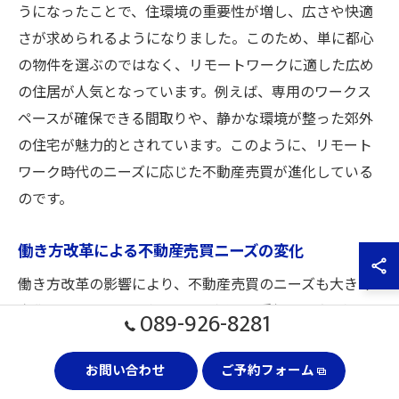
うになったことで、住環境の重要性が増し、広さや快適
さが求められるようになりました。このため、単に都心
の物件を選ぶのではなく、リモートワークに適した広め
の住居が人気となっています。例えば、専用のワークス
ペースが確保できる間取りや、静かな環境が整った郊外
の住宅が魅力的とされています。このように、リモート
ワーク時代のニーズに応じた不動産売買が進化している
のです。
働き方改革による不動産売買ニーズの変化
働き方改革の影響により、不動産売買のニーズも大きく
変化しています。従来のように通勤を重視した立地選び
089-926-8281
から、生活の質を重視した選択へとシフトしています。
特に、リモートワークを取り入れる企業が増える中、自
お問い合わせ
ご予約フォーム
宅近くに快適な住環境を求める傾向が強まっています。