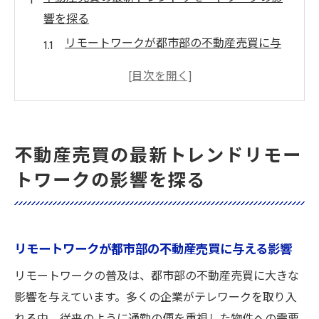
響を探る
リモートワークが都市部の不動産売買に与
える影響
テレワーク普及に伴う不動産市場の変化
リモートワーク時代の新しい不動産売買ニ
ーズ
不動産売買の最新トレンドリモー
郊外移住がもたらす不動産売買の可能性
トワークの影響を探る
働き方の変化と不動産売買の未来像
リモートワークを考慮した不動産売買戦略
郊外住宅の需要増加不動産売買における新たな
リモートワークが都市部の不動産売買に与える影響
チャンス
リモートワークの普及は、都市部の不動産売買に大きな
郊外住宅需要の高まりと不動産市場の動向
影響を与えています。多くの企業がテレワークを取り入
郊外地域での不動産売買の成長要因