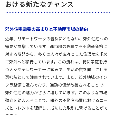
おける新たなチャンス
備
不動産売買で差をつけるための最新トレン
ド活用術
郊外住宅需要の高まりと不動産市場の動向
近年、リモートワークの普及にともない、郊外住宅への
需要が急増しています。都市部の高騰する不動産価格に
対する反発から、多くの人々が広々とした住環境を求め
て郊外へと移行しています。この流れは、特に家庭を持
つ人々やテレワーカーに顕著で、生活の質を向上させる
選択肢として注目されています。また、郊外地域のイン
フラ整備も進んでおり、通勤の便が改善されることで、
郊外住宅の魅力がさらに増しています。このような市場
動向を踏まえることで、郊外の不動産売買におけるニー
ズとトレンドを理解し、成功した取引に繋げることがで