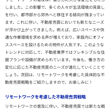
リモートワークの普及は、働き方に大きな変化をもたら
び方
しました。この影響で、多くの人々が生活環境の見直し
リモートワークが不動産売買に与える長期
を行い、都市部から郊外へと移住する傾向が強まってい
的影響
ます。これに伴い、不動産売買においても新たなニーズ
新しい生活様式と不動産売買のニーズの関
が浮かび上がってきました。例えば、広いスペースや快
係
適な作業環境を求める声が増えており、家庭内にオフィ
未来の働き方が示す不動産売買の方向性
ススペースを設けるための物件が人気です。このような
不動産売買における重要な市場動向とその活用
トレンドに対応して、不動産業界ではフレキシブルな住
法
居プランや設備が求められています。今後も、働き方の
不動産売買市場の動向を把握する重要性
変化に応じた不動産売買のニーズが進化していくことで
しょう。次回は、リモートワークを考慮した具体的な不
不動産売買で成功するための市場トレンド
動産売買戦略をご紹介しますので、お楽しみに！
分析
市場動向に基づいた不動産売買戦略の立て
リモートワークを考慮した不動産売買戦略
方
リモートワークの普及に伴い、不動産売買では新たな戦
不動産売買における最新市場動向の情報源