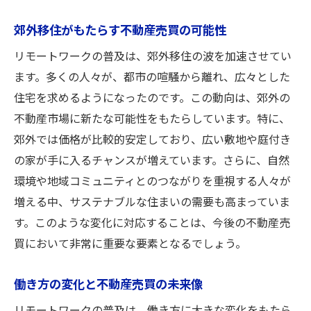
理想の物件を見つける不動産売買のテクニ
郊外移住がもたらす不動産売買の可能性
ック
リモートワークの普及は、郊外移住の波を加速させてい
不動産売買で重視すべき物件の特徴とは
ます。多くの人々が、都市の喧騒から離れ、広々とした
不動産売買における物件選びのチェックリ
住宅を求めるようになったのです。この動向は、郊外の
スト
不動産市場に新たな可能性をもたらしています。特に、
失敗しない不動産売買のための物件選定法
郊外では価格が比較的安定しており、広い敷地や庭付き
不動産売買の物件選びで考慮すべき点
の家が手に入るチャンスが増えています。さらに、自然
物件選びから始まる成功する不動産売買
環境や地域コミュニティとのつながりを重視する人々が
増える中、サステナブルな住まいの需要も高まっていま
リモートワーク時代の不動産売買ニーズ変化を
す。このような変化に対応することは、今後の不動産売
読み解く
買において非常に重要な要素となるでしょう。
リモートワーク時代の不動産売買の新常識
働き方改革による不動産売買ニーズの変化
働き方の変化と不動産売買の未来像
リモート環境に適した不動産売買物件の選