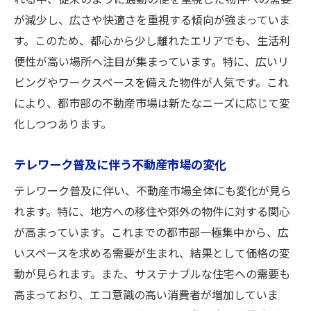
れる中、従来のように通勤の便を重視した物件への需要
郊外住宅市場の拡大がもたらす不動産売買
が減少し、広さや快適さを重視する傾向が強まっていま
のチャンス
す。このため、都心から少し離れたエリアでも、生活利
都市から郊外へ：不動産売買の新たなニー
便性が高い場所へ注目が集まっています。特に、広いリ
ズ
ビングやワークスペースを備えた物件が人気です。これ
郊外住宅購入のメリットと不動産売買戦略
により、都市部の不動産市場は新たなニーズに応じて変
郊外不動産売買のリスクとその対策
化しつつあります。
金利動向が不動産売買に与える影響を徹底解説
テレワーク普及に伴う不動産市場の変化
金利の変動が不動産売買に与える直接的な
影響
テレワーク普及に伴い、不動産市場全体にも変化が見ら
低金利時代の不動産売買の戦略
れます。特に、地方への移住や郊外の物件に対する関心
が高まっています。これまでの都市部一極集中から、広
不動産売買における金利トレンドの分析
いスペースを求める需要が生まれ、結果として価格の変
金利上昇時の不動産売買のポイント
動が見られます。また、サステナブルな住宅への需要も
金利政策と不動産売買市場の関連性
高まっており、エコ意識の高い消費者が増加していま
将来の金利動向を見据えた不動産売買計画