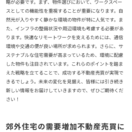
略が必要です。まず、物件選びにおいて、ワークスペー
変化する市場に合わせた不動産売買のアプ
スとしての機能性を重視することが重要になります。自
ローチ
然光が入りやすく静かな環境の物件が特に人気です。ま
市場動向が示す不動産売買の好機とリスク
た、インフラの整備状況や周辺環境も考慮する必要があ
成功する不動産売買戦略最新トレンドを押さえ
ります。快適なリモートワークを支えるためには、通信
よう
環境や交通の便が良い場所が求められます。さらに、サ
不動産売買で成果を上げるための最新トレ
ステナブルな住宅需要が高まっているため、環境に配慮
ンド
した物件も注目されています。これらのポイントを踏ま
成功する不動産売買のための戦略的アプロ
えた戦略を立てることで、成功する不動産売買が実現で
ーチ
きるでしょう。未来の変化を見据え、皆様には引き続き
最新トレンドを活用した不動産売買の実践
新しい情報をお届けしていきますので、ぜひご期待くだ
法
さい！
不動産売買の成功に必要な最新戦略の見極
め
郊外住宅の需要増加不動産売買に
トレンドを活かした不動産売買のための準