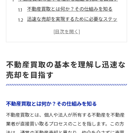
不動産買取とは何か？その仕組みを知る
迅速な売却を実現するために必要なステッ
プ
不動産買取のメリットとデメリットを比較
する
売却戦略を立てるための基本的な考え方
不動産買取の基本を理解し迅速な
不動産買取業者の選び方とその重要性
売却を目指す
買取プロセスを円滑に進めるための準備
物件査定の重要性不動産売却を成功に導く第一
歩
不動産買取とは何か？その仕組みを知る
正確な物件査定が売却成功の鍵
不動産買取とは、個人や法人が所有する不動産を不動産
査定価格に影響を与える要因とは？
業者が直接買い取るプロセスのことを指します。この方
専門家による査定の利点と注意点