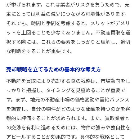
が挙げられます。これは業者がリスクを負うためで、売
スムーズな契約を実現するための準備
主にとっては利益の減少につながる可能性があります。
契約書作成時の注意点
それでも、時間と手間を考慮すると、メリットがデメリ
契約交渉を円滑に進めるテクニック
ットを上回ることも少なくありません。不動産買取を選
法律に基づいた契約の進め方
択する際には、これらの要素をしっかりと理解し、適切
不動産買取契約時のポイントと注意事項
な判断をすることが重要です。
スムーズな契約に向けたコミュニケーショ
売却戦略を立てるための基本的な考え方
ン術
迅速な売却を後押しする効果的な不動産買取準
不動産を買取により売却する際の戦略は、市場動向をし
備
っかりと把握し、タイミングを見極めることが重要で
す。まず、地元の不動産市場の価格変動や需給バランス
効果的な売却をサポートする準備法
を調査し、自分の物件がどのような価値を持つのかを客
物件の魅力を最大限に引き出す方法
観的に評価することが求められます。また、買取業者と
売却前に行うべき物件のメンテナンス
の交渉を有利に進めるためには、物件の強みや独自性を
購入希望者を引き寄せるためのプレゼンテ
アピールすることが効果的です。具体的な戦略として