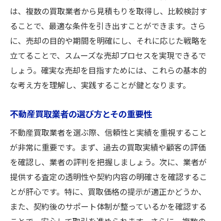
ーション
は、複数の買取業者から見積もりを取得し、比較検討す
写真や広告を効果的に使ったプロモーショ
ることで、最適な条件を引き出すことができます。さら
ン
に、売却の目的や期間を明確にし、それに応じた戦略を
購入希望者に良い印象を与える準備
立てることで、スムーズな売却プロセスを実現できるで
不動産買取で成功するためのプロの活用法
しょう。確実な売却を目指すためには、これらの基本的
な考え方を理解し、実践することが鍵となります。
不動産取引でプロを活用するメリット
不動産エージェントの選び方とその活用法
不動産買取業者の選び方とその重要性
専門家のアドバイスを受けることの重要性
不動産買取業者を選ぶ際、信頼性と実績を重視すること
法律専門家に相談するタイミング
が非常に重要です。まず、過去の買取実績や顧客の評価
プロとのコミュニケーションを円滑にする
を確認し、業者の評判を把握しましょう。次に、業者が
方法
提供する査定の透明性や契約内容の明確さを確認するこ
プロの意見を活かした売却戦略の立案
とが肝心です。特に、買取価格の提示が適正かどうか、
また、契約後のサポート体制が整っているかを確認する