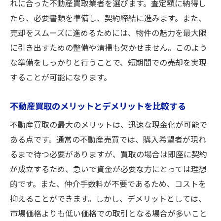
市場動向が売却に与える影響
れに合った不動産買取業者を選びます。査定額に納得し
最適な売却タイミングを見極める方法
たら、必要書類を準備し、契約締結に進みます。また、
売却をスムーズに進めるためには、物件の魅力を最大限
季節ごとの市場動向を把握する
に引き出すための整備や清掃も欠かせません。このよう
経済指標と不動産市場の関係
な準備をしっかりと行うことで、短期間での売却を実現
市場分析ツールを活用した売却戦略
することが可能になります。
トラブルを未然に防ぐための不動産買取手続き
の注意点
不動産買取のメリットとデメリットを比較する
よくある不動産買取トラブルとその対処法
不動産買取の最大のメリットは、迅速な現金化が可能で
契約前に確認すべき法律と手続き
ある点です。通常の不動産売買では、購入希望者が現れ
手続きの流れを理解しトラブルを防ぐ
るまで待つ必要がありますが、買取の場合は即座に契約
トラブルを避けるための文書管理
が成立するため、急いで資金が必要な方にとっては理想
専門家のアドバイスを受けることの重要性
的です。また、仲介手数料が不要であるため、コストを
抑えることができます。しかし、デメリットとしては、
契約内容をしっかり確認する方法
市場価格よりも低い価格での取引となる場合が多いこと
不動産買取でスムーズな契約を実現する方法