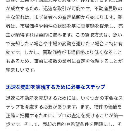
法は、通常の不動産売却と異なり、仲介を介さずに売買
オンライン査定と対面査定の違い
が成立するため、迅速な取引が可能です。不動産買取の
査定結果を活用した売却プランの策定
主な流れは、まず業者への査定依頼から始まります。業
査定から契約までの流れを理解する
者は、市場価格や物件の状態を基に査定額を提示し、売
不動産買取で安心を得るための心構え
主が納得すれば契約に進みます。この買取方式は、急い
不動産買取で失敗しないための心構え
で売却したい場合や市場の変動を避けたい場合に特に有
効です。しかし、買取価格が市場価格より低くなること
買取業者と信頼関係を築く方法
もあるため、事前に複数の業者に査定を依頼することが
契約前に確認すべき重要事項
望ましいです。
安心して取引を進めるための法的知識
トラブルを未然に防ぐための事前準備
迅速な売却を実現するために必要なステップ
安心して売却するための情報収集方法
迅速に不動産を売却するためには、いくつかの重要なス
市場動向を分析して最適な売却タイミングを掴
テップを考慮する必要があります。まず、物件の価値を
む
正確に把握するために、プロの査定を受けることが第一
不動産市場を理解しよう
歩です。そして、売却の目的や希望条件を明確にし、そ