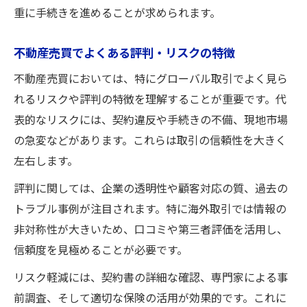
重に手続きを進めることが求められます。
不動産売買での法規制と最新動向の把握法
不動産売買で注目される海外投資の魅力
不動産売買でよくある評判・リスクの特徴
不動産売買による海外投資のメリットと可
不動産売買においては、特にグローバル取引でよく見ら
能性
れるリスクや評判の特徴を理解することが重要です。代
グローバル不動産売買が注目される理由と
表的なリスクには、契約違反や手続きの不備、現地市場
は
の急変などがあります。これらは取引の信頼性を大きく
不動産売買で狙うキャピタルゲインの考え
左右します。
方
評判に関しては、企業の透明性や顧客対応の質、過去の
海外不動産売買で期待できる利回りと安定
トラブル事例が注目されます。特に海外取引では情報の
性
非対称性が大きいため、口コミや第三者評価を活用し、
不動産売買経験者が語る海外投資の実情
信頼度を見極めることが必要です。
リスク軽減には、契約書の詳細な確認、専門家による事
前調査、そして適切な保険の活用が効果的です。これに