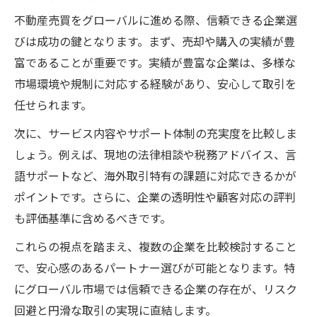
不動産売買をグローバルに進める際、信頼できる企業選
海外不動産売買で必要な準備と手順の流れ
びは成功の鍵となります。まず、売却や購入の実績が豊
グローバル不動産売買の最初の一歩とは
富であることが重要です。実績が豊富な企業は、多様な
不動産売買で意識すべき為替や法規制の違
市場環境や規制に対応する経験があり、安心して取引を
い
任せられます。
信頼できるパートナー選びの不動産売買術
次に、サービス内容やサポート体制の充実度を比較しま
不動産売買を成功に導くグローバル比較術
しょう。例えば、現地の法律相談や税務アドバイス、言
不動産売買の比較で重視すべき評価基準と
語サポートなど、海外取引特有の課題に対応できるかが
は
ポイントです。さらに、企業の透明性や顧客対応の評判
グローバル不動産売買で失敗しない情報収
も評価基準に含めるべきです。
集
これらの視点を踏まえ、複数の企業を比較検討すること
不動産売買の収益率とリスクを冷静に比較
で、安心感のあるパートナー選びが可能となります。特
各国の不動産売買規制と投資環境の違い
にグローバル市場では信頼できる企業の存在が、リスク
グローバルな不動産売買事例から学ぶ戦略
回避と円滑な取引の実現に直結します。