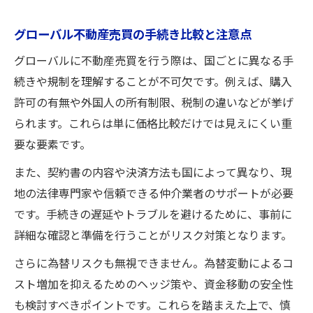
安心して進めるための不動産売買リスク対策
不動産売買で多いトラブルとその予防法
グローバル不動産売買の手続き比較と注意点
グローバル不動産売買に潜む詐欺リスク対
グローバルに不動産売買を行う際は、国ごとに異なる手
策
続きや規制を理解することが不可欠です。例えば、購入
不動産売買で信頼性を判断するポイント
許可の有無や外国人の所有制限、税制の違いなどが挙げ
られます。これらは単に価格比較だけでは見えにくい重
海外不動産売買で役立つリスクヘッジ方法
要な要素です。
不動産売買でチェックすべき契約内容とは
海外不動産売買でも役立つ手続き理解のコツ
また、契約書の内容や決済方法も国によって異なり、現
地の法律専門家や信頼できる仲介業者のサポートが必要
不動産売買に必要な書類と手続きの流れ
です。手続きの遅延やトラブルを避けるために、事前に
グローバル不動産売買の登記や届出に注意
詳細な確認と準備を行うことがリスク対策となります。
不動産売買の住宅ローン手続きで押さえる
さらに為替リスクも無視できません。為替変動によるコ
点
スト増加を抑えるためのヘッジ策や、資金移動の安全性
外国人でも安心な不動産売買のサポート体
も検討すべきポイントです。これらを踏まえた上で、慎
制