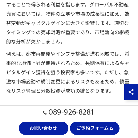
することで得られる利益を指します。グローバル不動産
売買においては、物件の立地や市場の成長性に加え、為
替変動がキャピタルゲインに大きく影響します。適切な
タイミングでの売却戦略が重要であり、市場動向の継続
的な分析が欠かせません。
例えば、都市再開発やインフラ整備が進む地域では、将
来的な地価上昇が期待されるため、長期保有によるキャ
ピタルゲイン獲得を狙う投資家も多いです。ただし、急
激な市場変動や規制変更によるリスクもあるため、慎重
なリスク管理と分散投資が成功の鍵となります。
海外不動産売買で期待できる利回りと安定性
089-926-8281
海外不動産売買の魅力の一つに、高い利回りと安定性が
お問い合わせ
ご予約フォーム
挙げられます。特に経済成長著しい国や都市では、賃貸