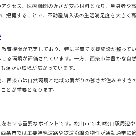
不動産売買で自然環境を選ぶ際の注意点
のアクセス、医療機関の近さが安心材料となり、単身者や
利便性と自然のバランスが取れる地域選び
的に把握することで、不動産購入後の生活満足度を大きく
通勤や買い物のしやすさと自然環境の比較
不動産売買で見逃せない交通アクセス
較
公共施設の利便性と生活の質を高める方法
、教育機関が充実しており、特に子育て支援施設が整って
不動産売買を成功させる愛媛県の地域比較術
らせる環境が評価されています。一方、西条市は豊かな自
不動産売買で重視したい地域比較の視点
ても温かい環境が広がっています。
松山市と西条市の特徴を徹底的に分析
実、西条市は自然環境と地域の繋がりの強さが住みやすさ
家族構成別に考える最適な地域の選び方
ることが重要となります。
生活満足度を高めるための比較ポイント
不動産売買で失敗しない現地調査のコツ
暮らしやすさ重視で選ぶ松山市の実力とは
左右する重要なポイントです。松山市ではJR松山駅周辺
不動産売買で松山市が選ばれる理由を解説
、西条市では主要幹線道路や鉄道沿線の物件が通勤通学に