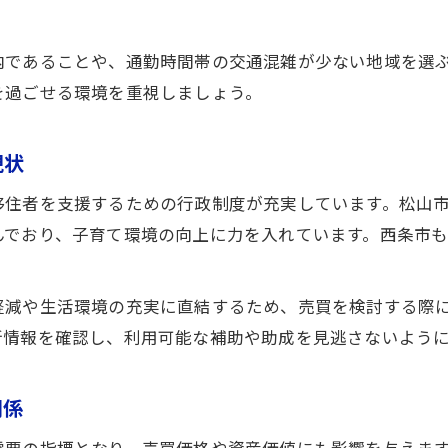
松山市の住みやすさランキングの背景
充実した公共交通と生活施設の利点
内であることや、通勤時間帯の交通混雑が少ない地域を選
松山市の防災と安全な暮らしへの配慮
を過ごせる環境を重視しましょう。
不動産売買成功には地域住民の声が重要
西条市の豊かな自然が家族にもたらす安心感
現状
不動産売買で注目すべき自然環境の強み
移住者を支援するための行政制度が充実しています。松山
地域全体で支える安全な暮らしの実態
んでおり、子育て環境の向上に力を入れています。西条市
西条市の名水と自然が健康に与える影響
家族に優しいアウトドア施設の魅力
軽減や生活環境の充実に直結するため、売買を検討する際
不動産売買で重視される環境保全の取組み
新情報を確認し、利用可能な補助や助成を見逃さないよう
関係