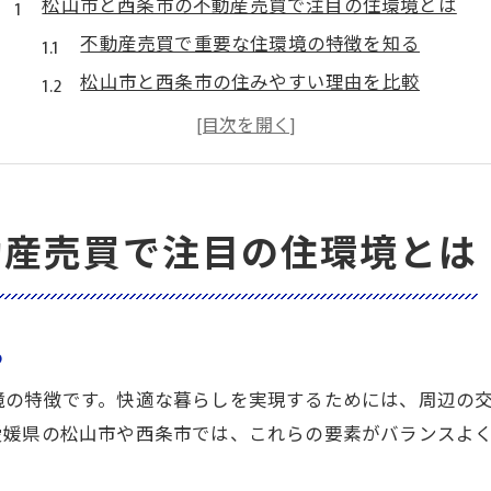
松山市と西条市の不動産売買で注目の住環境とは
不動産売買で重要な住環境の特徴を知る
松山市と西条市の住みやすい理由を比較
通勤通学が便利な地域の選び方を解説
不動産売買に影響する行政支援制度の現状
住みたい街ランキングと不動産売買の関係
子育てしやすい西条市で暮らす魅力を探る
動産売買で注目の住環境とは
西条市の不動産売買が子育て世帯に人気の理由
地域で支え合う子育て環境の魅力とは
不動産売買で重視される教育施設の充実度
る
行政の子育て支援策が暮らしに与える影響
境の特徴です。快適な暮らしを実現するためには、周辺の
住民同士の交流が不動産売買にも好影響
愛媛県の松山市や西条市では、これらの要素がバランスよ
自然と利便性を両立する地域選びのポイント