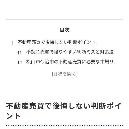
目次
不動産売買で後悔しない判断ポイント
不動産売買で陥りやすい判断ミスと対策法
松山市今治市の不動産売買に必要な市場リ
サーチ術
不動産売買成功へつながる相場感の身につ
け方
納得のいく不動産売買判断を下すための準
不動産売買で後悔しない判断ポイ
備
ント
不動産売買で後悔しないための比較ポイン
ト