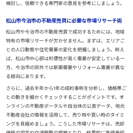
不動産売買で買い手を惹きつけるアピール
検討し、信頼できる専門家の意見を参考にしましょう。
方法
松山市今治市の不動産売買に必要な市場リサーチ術
相場以上で売るための不動産売買交渉ポイ
ント
松山市や今治市の不動産売買で成功するためには、地域
三大タブーを避けた売却成功の道
特有の市場リサーチが欠かせません。まずは、エリアご
不動産売買で避けるべき三大タブーの特徴
との人口動態や住宅需要の変化を把握しましょう。例え
ば、松山市中心部は利便性が高く需要が安定している一
三大タブーを意識した不動産売買の進め方
方、今治市の郊外では新築需要やリフォーム需要が異な
売主がやりがちな不動産売買の失敗例と回
る傾向にあります。
避策
さらに、過去半年から1年の成約事例を分析し、価格帯ご
不動産売買でトラブルを防ぐ重要ポイント
との動きを細かくチェックすることがポイントです。オ
安心できる不動産売買のためのタブー回避
ンラインの不動産ポータルや自治体の公表データ、地元
法
不動産会社の情報を活用して、売り時や買い時のタイミ
買い手心理を読む不動産売買戦略
ングを見極めましょう。こうした市場リサーチは、売却
不動産売買で買い手心理をつかむための工