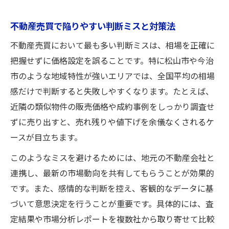
愛媛県売却に強い不動産売買の秘訣
不動産売買で陥りやすい判断ミスと対策法
不動産売買で愛媛県市場を味方にする秘策
不動産売買において最も多い判断ミスは、相場を正確に
地元密着の不動産売買で信頼を得る方法
把握せずに価格設定を誤ることです。特に松山市や今治
不動産売買に強い愛媛県独自の戦略とは
市のような地域特性が強いエリアでは、全国平均の相場
松山市今治市で選ばれる不動産売買の流れ
感だけで判断すると失敗しやすくなります。たとえば、
愛媛県の需要動向を読む不動産売買成功術
近隣の類似物件の販売価格や成約事例をしっかり調査せ
高値売却のための実践的な工夫集
ずに売り出すと、売れ残りや値下げを余儀なくされるケ
不動産売買で高価格を実現する実践ノウハ
ースが目立ちます。
ウ
このようなミスを避けるためには、地元の不動産会社と
物件価値を上げるための不動産売買リフォ
連携し、最新の市場動向を共有してもらうことが効果的
ーム術
です。また、感情的な判断を控え、客観的なデータに基
高値で売るために役立つ不動産売買の魅せ
づいて意思決定を行うことが重要です。具体的には、査
方
定結果や市場分析レポートを複数社から取り寄せて比較