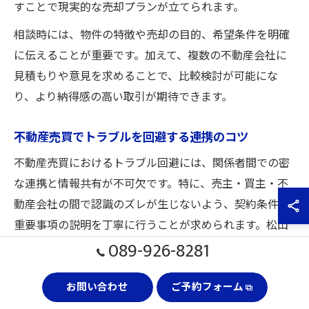
すことで現実的な売却プランが立てられます。
相談時には、物件の特徴や売却の目的、希望条件を明確
に伝えることが重要です。加えて、複数の不動産会社に
見積もりや意見を求めることで、比較検討が可能にな
り、より納得感の高い取引が期待できます。
不動産売買でトラブルを回避する連携のコツ
不動産売買におけるトラブル回避には、関係者間での密
な連携と情報共有が不可欠です。特に、売主・買主・不
動産会社の間で認識のズレが生じないよう、契約条件や
重要事項の説明を丁寧に行うことが求められます。松山
089-926-8281
市や今治市の地域特性を踏まえた具体的な事例を共有す
ることで、誤解や疑念を減らせます。
お問い合わせ
ご予約フォーム
また、トラブルの多くは書面の不備や説明不足から発生