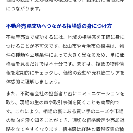
価格の設定や交渉戦略の根拠となり、結果的に高値売却
夫
につながります。
買い手が納得する不動産売買の提案ポイン
ト
不動産売買成功へつながる相場感の身につけ方
不動産売買で選ばれる物件の条件を分析す
不動産売買で成功するには、地域の相場感を正確に身に
る
つけることが不可欠です。松山市や今治市の相場は、物
買い手の視点を活かした不動産売買戦術
件の種類や立地条件によって大きく異なるため、単に価
不動産売買で信頼される情報開示のポイン
格表を見るだけでは不十分です。まずは、複数の物件情
ト
報を定期的にチェックし、価格の変動や売れ筋エリアを
不動産会社と信頼築く売却術まとめ
体感的に理解しましょう。
不動産売買で信頼関係を深めるコミュニケ
また、不動産会社の担当者と密にコミュニケーションを
ーション術
取り、現場の生の声や取引事例を聞くことも効果的で
不動産売買のパートナー選びで重要な視点
す。これにより、相場の裏にある買い手のニーズや市場
納得できる不動産売買のための相談方法
の動向を深く知ることができ、適切な価格設定や売却戦
略を立てやすくなります。相場感は経験と情報収集の積
不動産売買でトラブルを回避する連携のコ