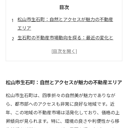
目次
松山市生石町：自然とアクセスが魅力の不動産
エリア
生石町の不動産市場動向を探る：最近の変化と
分析
価格の推移と市場の変革：新しい住まいの選択
肢が増加中
竹原との関連性：生石町の土地利用トレンドを
松山市生石町：自然とアクセスが魅力の不動産エリア
考察
生石町、不動産投資の新たな舞台：注目する理
松山市生石町は、四季折々の自然美が魅力でありなが
由とは
ら、都市部へのアクセスも非常に良好な地域です。近
地域の発展と共に変わる市場動向：生石町の未
年、この地域の不動産市場は活発化しており、価格の上
来
昇傾向が見られます。特に、環境の良さや利便性から移