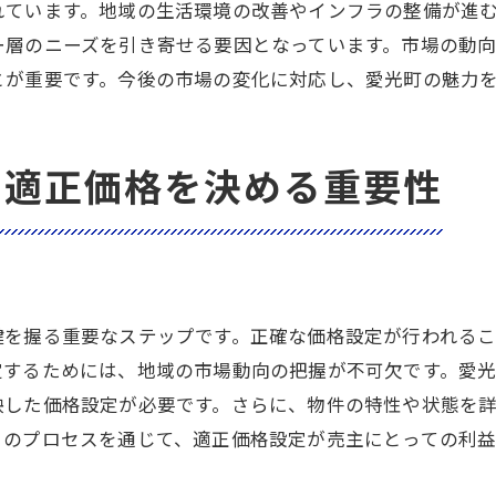
地元特有の情報を活用した戦略
れています。地域の生活環境の改善やインフラの整備が進
仲介業者への信頼性とコミュニケーション
ー層のニーズを引き寄せる要因となっています。市場の動
不動産売却の成功率を上げる愛光町の最新データ活用法
とが重要です。今後の市場の変化に対応し、愛光町の魅力
最新データを活用した市場分析
愛光町の売却活動を成功に導くデータ戦略
で適正価格を決める重要性
データドリブンな価格設定方法
物件の強みを分析するためのデータ活用
データ解析が持つ売却活動への影響
最新技術を駆使したデータ活用の利点
鍵を握る重要なステップです。正確な価格設定が行われる
愛光町の不動産売却で知っておくべき交通アクセスと周辺
定するためには、地域の市場動向の把握が不可欠です。愛
交通アクセスが売却に与える影響
映した価格設定が必要です。さらに、物件の特性や状態を
主要駅やバス停からの利便性
このプロセスを通じて、適正価格設定が売主にとっての利
周辺施設の種類とその魅力