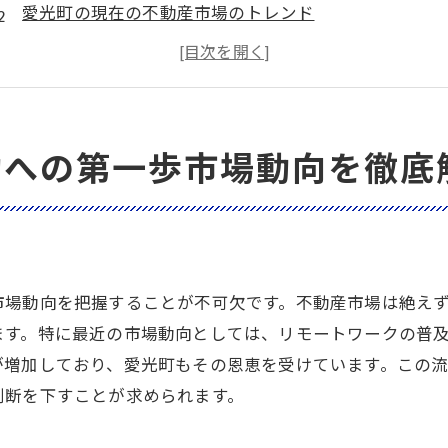
愛光町の現在の不動産市場のトレンド
競争力を高めるための市場分析
過去のデータから学ぶ市場の変化
需給バランスが不動産売却に与える影響
愛光町の未来を見据えた市場予測
功への第一歩市場動向を徹底
愛光町の不動産売却で適正価格を決める重要性
適正価格設定が売却に与える影響
周辺物件との価格比較方法
価格設定に役立つ最新の評価基準
市場動向を把握することが不可欠です。不動産市場は絶え
市場価値を正確に評価する方法
ます。特に最近の市場動向としては、リモートワークの普
愛光町における価格変動の要因
が増加しており、愛光町もその恩恵を受けています。この
判断を下すことが求められます。
価格交渉を成功させるためのポイント
不動産売却を有利に進めるための愛光町の地域特性を知る