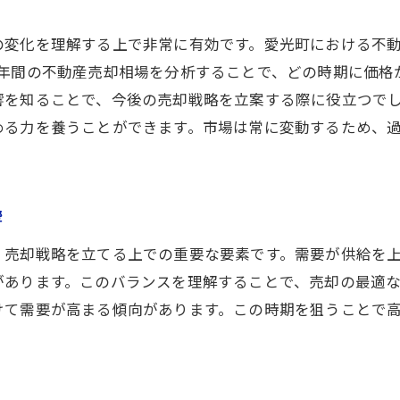
愛光町の不動産売却市場での類似物件との比較がもたらす
の変化を理解する上で非常に有効です。愛光町における不
類似物件との比較で価格設定を最適化
5年間の不動産売却相場を分析することで、どの時期に価格
競合物件の強みと弱点の分析
響を知ることで、今後の売却戦略を立案する際に役立つで
市場ポジショニングを決めるための比較
める力を養うことができます。市場は常に変動するため、
比較分析が持つリスクとその回避策
売却を成功に導くための差別化戦略
データに基づく類似物件の評価方法
響
愛光町不動産売却で地元仲介業者と連携するメリット
、売却戦略を立てる上での重要な要素です。需要が供給を
地元業者の専門知識が売却をサポート
があります。このバランスを理解することで、売却の最適
信頼できるパートナー選びのコツ
けて需要が高まる傾向があります。この時期を狙うことで
地元業者との協力で売却を円滑に進める
売却活動を強化するための連携手法