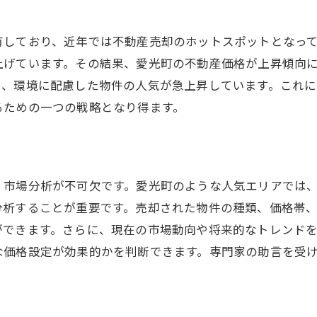
愛光町の生活利便性と自然環境
地域特性が不動産売却に与えるメリット
有しており、近年では不動産売却のホットスポットとなっ
上げています。その結果、愛光町の不動産価格が上昇傾向
愛光町の教育機関と公共施設の魅力
り、環境に配慮した物件の人気が急上昇しています。これ
地域の歴史と文化がもたらす資産価値
るための一つの戦略となり得ます。
愛光町における住みやすさランキング
地域特性を最大限活用した売却戦略
愛光町での不動産売却を成功に導く見た目と機能の改善ポ
、市場分析が不可欠です。愛光町のような人気エリアでは
売却前に行うべき重要なリフォーム
分析することが重要です。売却された物件の種類、価格帯
見た目の印象を高めるホームステージング
ができます。さらに、現在の市場動向や将来的なトレンド
機能改善が売却に与える利点
な価格設定が効果的かを判断できます。専門家の助言を受
バイヤーの心を掴む内装デザイン
エネルギー効率を上げるための改善策
小さな改善で大きな差を生むテクニック