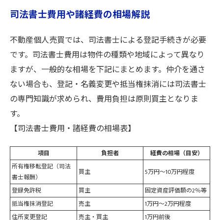
司法書士費用や諸経費の相場解説
不動産個人売買では、司法書士による登記手続きが必要
です。司法書士費用は物件の種類や地域によって異なり
ますが、一般的な相場を下記にまとめます。仲介を通さ
ない場合も、登記・名義変更や抵当権抹消には司法書士
の専門知識が求められ、費用負担は原則買主となりま
す。
【司法書士費用・諸経費の相場表】
項目
負担者
経費の相場（目安）
所有権移転登記（司法
買主
5万円～10万円程度
書士報酬）
登録免許税
買主
固定資産評価額の2％等
抵当権抹消登記
売主
1万円～2万円程度
住所変更登記
売主・買主
1万円前後