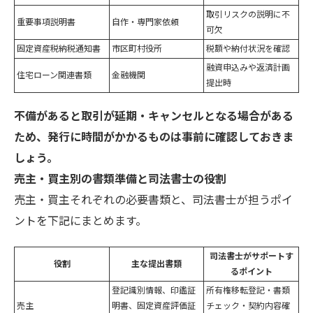
取引リスクの説明に不
重要事項説明書
自作・専門家依頼
可欠
固定資産税納税通知書
市区町村役所
税額や納付状況を確認
融資申込みや返済計画
住宅ローン関連書類
金融機関
提出時
不備があると取引が延期・キャンセルとなる場合がある
ため、発行に時間がかかるものは事前に確認しておきま
しょう。
売主・買主別の書類準備と司法書士の役割
売主・買主それぞれの必要書類と、司法書士が担うポイ
ントを下記にまとめます。
司法書士がサポートす
役割
主な提出書類
るポイント
登記識別情報、印鑑証
所有権移転登記・書類
売主
明書、固定資産評価証
チェック・契約内容確