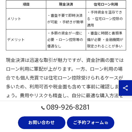
項目
現金決済
住宅ローン利用
・手持資金を温存でき
・審査不要で即時決済
メリット
る ・住宅ローン控除の
が可能 ・手続きが簡単
適用
・多額の資金が一度に
・審査に時間と書類準
デメリット
必要 ・ローン控除等の
備が必要 ・金融機関が
優遇なし
限定されることが多い
現金決済は迅速な取引が魅力ですが、資金計画の面では
ローン利用に軍配が上がります。一方、ローン利用の場
合でも個人売買では住宅ローン控除受けられるケースが
多いため、利用可否や税金面も含めて事前に確認しまし
ょう。費用やリスクも精査し、自分に最適な購入方法を
選択することが大切です。
089-926-8281
お問い合わせ
ご予約フォーム
個人売買に適したケース・利用者別