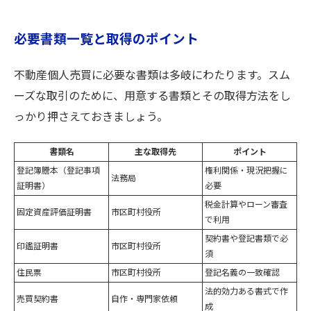
必要書類一覧と取得のポイント
不動産個人売買に必要な書類は多岐にわたります。スム
ーズな取引のために、用意する書類とその取得方法をし
っかり押さえておきましょう。
書類名
主な取得先
ポイント
登記簿謄本（登記事項
権利関係・現況把握に
法務局
証明書）
必要
税金計算やローン審査
固定資産評価証明書
市区町村役所
で利用
契約書や登記書類で必
印鑑証明書
市区町村役所
須
住民票
市区町村役所
登記名義の一致確認
法的効力ある書式で作
売買契約書
自作・専門家依頼
成