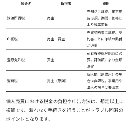
税金名
負担者
説明
売却益に課税。確定申
譲渡所得税
売主
告必須。期間・価格に
より税率変動
売買契約書に課税。契
印紙税
売主・買主
約書ごとに印紙の貼付
が必要
所有権移転登記時に必
登録免許税
買主
要。評価額により金額
決定
個人間（居住用）の場
消費税
売主（原則）
合は非課税。事業用や
法人の場合は要注意
個人売買における税金の負担や申告方法は、想定以上に
複雑です。漏れなく手続きを行うことがトラブル回避の
ポイントとなります。