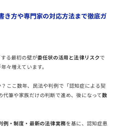
書き方や専門家の対応方法まで徹底ガ
面する最初の壁が
委任状の活用と法律リスク
で
が年々増えています。
か？ここ数年、民法や判例で「認知症による契
の代筆や家族だけの判断で進め、後になって
数
判例・制度・最新の法律実務
を基に、認知症患