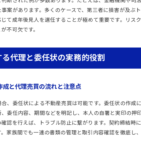
と判断された例が多数あります。たとえば、金融機関や司
た事案があります。多くのケースで、第三者に損害が及ぶト
応じて成年後見人を選任することが極めて重要です。リス
とが不可欠です。
する代理と委任状の実務的役割
作成と代理売買の流れと注意点
場合、委任状による不動産売買は可能です。委任状の作成
所、委任内容、期間などを明記し、本人の自署と実印の押
の確認を行えば、トラブル防止に繋がります。契約締結時
す。家族間でも一連の書類の管理と取引内容確認を徹底し