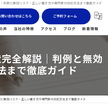
説｜判例と無効リスク・正しい書き方や専門家の対応方法まで徹底ガイド
お問い合わせはこちら
ご予約フォーム
の声
当社の特徴
アクセス
ブログ
新着情報
マンション
状完全解説｜判例と無効
土地
戸建て
法まで徹底ガイド
空き家
相続
例と無効リスク・正しい書き方や専門家の対応方法まで徹底ガイド