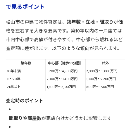
で見るポイント
松山市の戸建て物件査定は、
築年数・立地・間取り
が価
格を左右する大きな要素です。築10年以内の一戸建ては
市内中心部で高値が付きやすく、中心部から離れるほど
査定額に差が出ます。以下のような傾向が見られます。
築年数
中心部（徒歩10分圏）
郊外
10年未満
3,200万～4,500万円
2,000万～3,000万円
11～20年
2,300万～3,400万円
1,300万～2,200万円
21年以上
1,200万～2,100万円
800万～1,500万円
査定時のポイント
間取りや部屋数
が家族向けかどうかに影響します