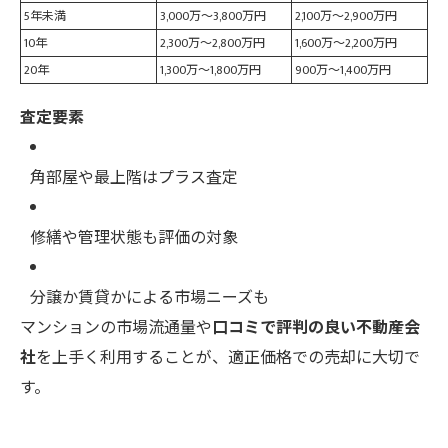
5年未満
3,000万～3,800万円
2,100万～2,900万円
10年
2,300万～2,800万円
1,600万～2,200万円
20年
1,300万～1,800万円
900万～1,400万円
査定要素
角部屋や最上階はプラス査定
修繕や管理状態も評価の対象
分譲か賃貸かによる市場ニーズも
マンションの市場流通量や
口コミで評判の良い不動産会
社
を上手く利用することが、適正価格での売却に大切で
す。