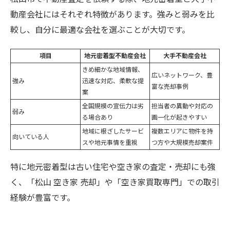
動産会社にはそれぞれ特徴があります。強みと弱みを比
較し、自分に最適な会社を選ぶことが大切です。
項目
地元密着型不動産会社
大手不動産会社
きめ細かな地域情報、
広いネットワーク、豊
強み
迅速な対応、柔軟な提
富な売却事例
案
全国規模の宣伝力は劣
担当者の異動や対応の
弱み
る場合あり
画一化が起きやすい
地域に根ざしたサービ
複数エリアに物件を持
向いている人
スや地元事情を重視
つ方や大規模売却案件
特に地元密着型は古い住宅や空き家の査定・売却にも強
く、「松山 空き家 売却」や「空き家買取専門」での取引
経験が豊富です。