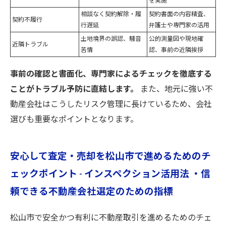
を実施
相談なく契約解除・履
契約書面の内容精査、
契約不履行
行遅延
弁護士や専門家の活用
土地境界の誤認、騒音
公的測量図や現地確
近隣トラブル
苦情
認、事前の近隣挨拶
事前の確認と書面化、専門家によるチェックを徹底する
ことがトラブル予防に直結します。
また、地元に強い不
動産会社はこうしたリスク管理に長けているため、会社
選びも重要なポイントとなります。
安心して査定・売却を松山市で進めるためのチ
ェックポイント - インスペクション活用法 ・信
頼できる不動産会社選定のための指標
松山市で安全かつ有利に不動産取引を進めるためのチェ