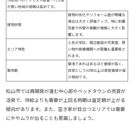
市街地へのアクセスや鉄道・バス便
が良い地域の相場は高めです。
建物の劣化やリフォーム歴が明確な
場合は大きく評価アップ。特に耐震
建物状態
性能や外壁の美観が価格に大きく影
響します。
人気の学区、周辺施設の充実度、買
エリア特性
い物や医療機関への距離も重要視さ
れます。
築浅であればあるほど価値が高く、
築年数
目安として30年以上は資産価値が減
少傾向です。
松山市では再開発が進む中心部やベッドタウンの売買が
活発で、供給よりも需要が上回る時期は査定額が上がる
傾向があります。また、空き家が目立つエリアでは需要
にややムラが出ることも意識しましょう。