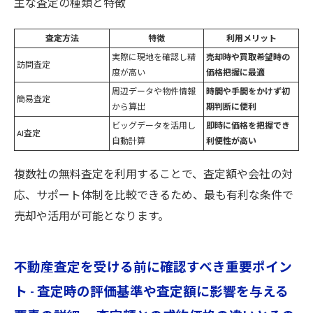
主な査定の種類と特徴
査定方法
特徴
利用メリット
実際に現地を確認し精
売却時や買取希望時の
訪問査定
度が高い
価格把握に最適
周辺データや物件情報
時間や手間をかけず初
簡易査定
から算出
期判断に便利
ビッグデータを活用し
即時に価格を把握でき
AI査定
自動計算
利便性が高い
複数社の無料査定を利用することで、査定額や会社の対
応、サポート体制を比較できるため、最も有利な条件で
売却や活用が可能となります。
不動産査定を受ける前に確認すべき重要ポイン
ト - 査定時の評価基準や査定額に影響を与える