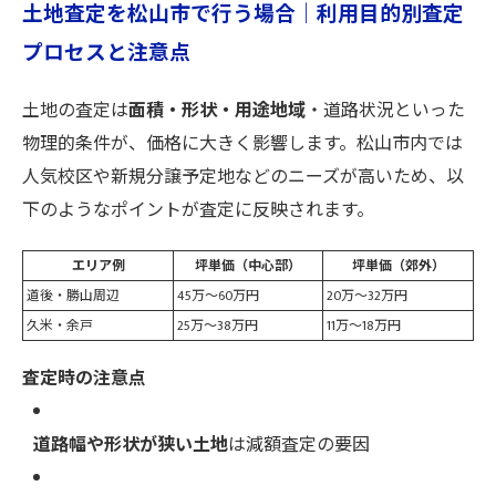
土地査定を松山市で行う場合｜利用目的別査定
プロセスと注意点
土地の査定は
面積・形状・用途地域
・道路状況といった
物理的条件が、価格に大きく影響します。松山市内では
人気校区や新規分譲予定地などのニーズが高いため、以
下のようなポイントが査定に反映されます。
エリア例
坪単価（中心部）
坪単価（郊外）
道後・勝山周辺
45万～60万円
20万～32万円
久米・余戸
25万～38万円
11万～18万円
査定時の注意点
道路幅や形状が狭い土地
は減額査定の要因