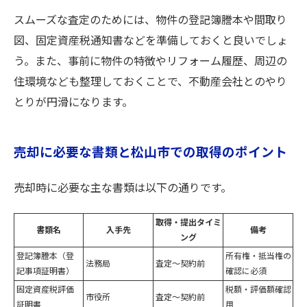
スムーズな査定のためには、物件の登記簿謄本や間取り
図、固定資産税通知書などを準備しておくと良いでしょ
う。また、事前に物件の特徴やリフォーム履歴、周辺の
住環境なども整理しておくことで、不動産会社とのやり
とりが円滑になります。
売却に必要な書類と松山市での取得のポイント
売却時に必要な主な書類は以下の通りです。
取得・提出タイミ
書類名
入手先
備考
ング
登記簿謄本（登
所有権・抵当権の
法務局
査定～契約前
記事項証明書）
確認に必須
固定資産税評価
税額・評価額確認
市役所
査定～契約前
証明書
用