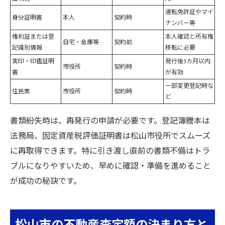
運転免許証やマイ
身分証明書
本人
契約時
ナンバー等
権利証または登
本人確認と所有権
自宅・金庫等
契約前
記識別情報
移転に必要
実印・印鑑証明
発行後3カ月以内
市役所
契約時
書
が有効
一部変更登記時な
住民票
市役所
契約時
ど
書類紛失時は、再発行の申請が必要です。登記簿謄本は
法務局、固定資産税評価証明書は松山市役所でスムーズ
に再取得できます。特に引き渡し直前の書類不備はトラ
ブルになりやすいため、早めに確認・準備を進めること
が成功の秘訣です。