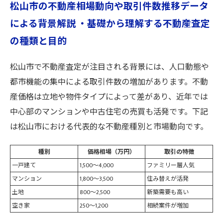
松山市の不動産相場動向や取引件数推移データ
による背景解説 ・基礎から理解する不動産査定
の種類と目的
松山市で不動産査定が注目される背景には、人口動態や
都市機能の集中による取引件数の増加があります。不動
産価格は立地や物件タイプによって差があり、近年では
中心部のマンションや中古住宅の売買も活発です。下記
は松山市における代表的な不動産種別と市場動向です。
種別
価格相場（万円）
取引の特徴
一戸建て
1,500～4,000
ファミリー層人気
マンション
1,800～3,500
住み替えが活発
土地
800～2,500
新築需要も高い
空き家
250～1,200
相続案件が増加