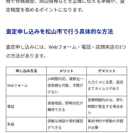
徴や修繕履歴、周辺情報などを正確に伝える準備が、査
定精度を高めるポイントになります。
査定申し込みを松山市で行う具体的な方法
査定申し込みには、Webフォーム・電話・店頭来店の3つ
の方法があります。
申し込み方法
メリット
デメリット
24時間対応、複数社一
入力ミスに注意、返信
Webフォーム
括依頼も可能、手間が
までタイムラグあり
少ない
営業時間内のみ、待ち
直接相談、即時対応が
電話
時間が発生する場合あ
期待できる
り
詳細な相談や資料確認
事前予約や移動の手間
来店
ができる
が必要