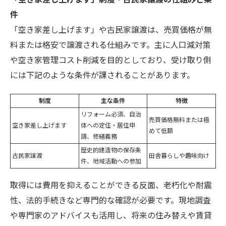
「空き家差し上げます」制度・古民家譲渡の仕組みと条
件
「空き家差し上げます」や古民家譲渡は、売買価格が無
料または格安で譲渡される仕組みです。主に人口減対策
や空き家管理コスト削減を目的としており、受け取り側
には下記のような条件が課されることがあります。
制度
主な条件
特徴
リフォーム必須、自治
売買価格無料または極
空き家差し上げます
体への定住・居住申
めて低額
請、修繕義務
歴史的建造物の保存条
古民家譲渡
田舎暮らしや趣味向け
件、地域活動への参加
取得には費用を抑えることができる反面、老朽化や耐震
性、法的手続きなど専門的な確認が必要です。現地調査
や専門家のアドバイスも活用し、将来の住み替えや賃貸