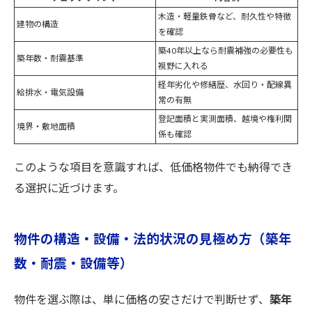
木造・軽量鉄骨など、耐久性や特徴
建物の構造
を確認
築40年以上なら耐震補強の必要性も
築年数・耐震基準
視野に入れる
経年劣化や修繕歴、水回り・配線異
給排水・電気設備
常の有無
登記面積と実測面積、越境や権利関
境界・敷地面積
係も確認
このような項目を意識すれば、低価格物件でも納得でき
る選択に近づけます。
物件の構造・設備・法的状況の見極め方（築年
数・耐震・設備等）
物件を選ぶ際は、単に価格の安さだけで判断せず、
築年