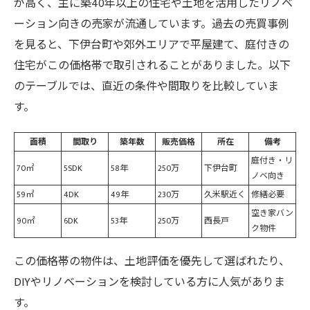
が高く、主に築40年以上の住宅や土地を活用したリノベ
ーション向きの売家が流通しています。過去の売買事例
を見ると、下伊台町や郊外エリアで平屋建て、庭付きの
住宅がこの価格帯で取引されることがありました。以下
のテーブルでは、直近の条件や間取りを比較していま
す。
面積
間取り
築年数
販売価格
所在
備考
庭付き・リ
70㎡
5SDK
58年
250万
下伊台町
ノベ向き
59㎡
4DK
49年
230万
久米駅近く
修繕必要
空き家バン
90㎡
6DK
53年
250万
西長戸
ク物件
この価格帯の物件は、土地評価を優先して選ばれたり、
DIYやリノベーションを検討している方に人気がありま
す。