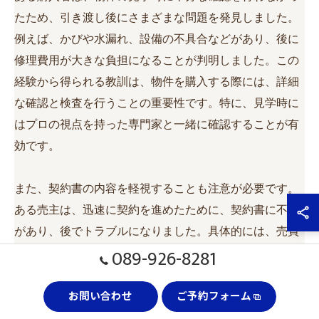
たため、引き渡し後にさまざまな問題を発見しました。
例えば、かびや水漏れ、設備の不具合などがあり、後に
修理費用が大きな負担になることが判明しました。この
経験から得られる教訓は、物件を購入する際には、詳細
な確認と検査を行うことの重要性です。特に、見学時に
はプロの視点を持った専門家と一緒に確認することが有
効です。
また、契約書の内容を軽視することも注意が必要です。
ある売主は、迅速に契約を進めたために、契約書に不備
があり、後でトラブルになりました。具体的には、売買
089-926-8281
価格の設定や引き渡しの条件が曖昧だったため、意見の
相違が生じたのです。このことから学べるのは、契約書
お問い合わせ
ご予約フォーム
の内容を慎重に確認し、不明点があれば必ず解消してお
くことが不可欠だという点です。